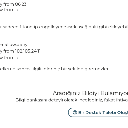
y from 86.23
w from all
 sadece 1 tane ip engelleyeceksek aşağıdaki gibi ekleyebill
er allow,deny
 from 182.185.24.11
w from all
lleme sonrası ilgili ipler hiç bir şekilde giremezler.
Aradığınız Bilgiyi Bulamı
Bilgi bankasını detaylı olarak incelediniz, fakat ihtiy
Bir Destek Talebi Oluş