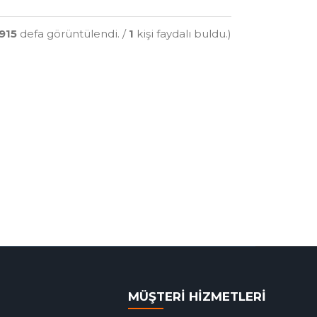
915
defa görüntülendi. /
1
kişi faydalı buldu.)
MÜŞTERİ HİZMETLERİ