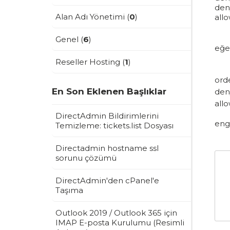
den
Alan Adı Yönetimi (
0
)
allo
Genel (
6
)
eğer
Reseller Hosting (
1
)
ord
En Son Eklenen Başlıklar
deny
allo
DirectAdmin Bildirimlerini
enge
Temizleme: tickets.list Dosyası
Directadmin hostname ssl
sorunu çözümü
DirectAdmin'den cPanel'e
Taşıma
Outlook 2019 / Outlook 365 için
IMAP E-posta Kurulumu (Resimli