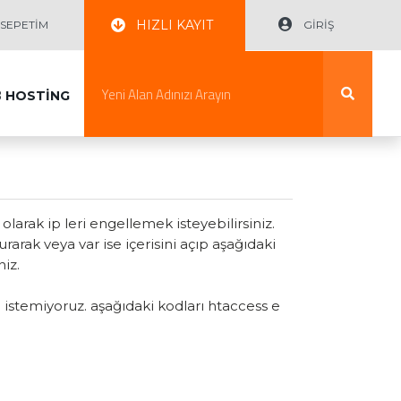
HIZLI KAYIT
EPETİM
GİRİŞ
B
HOSTİNG
olarak ip leri engellemek isteyebilirsiniz.
arak veya var ise içerisini açıp aşağıdaki
niz.
i istemiyoruz. aşağıdaki kodları htaccess e