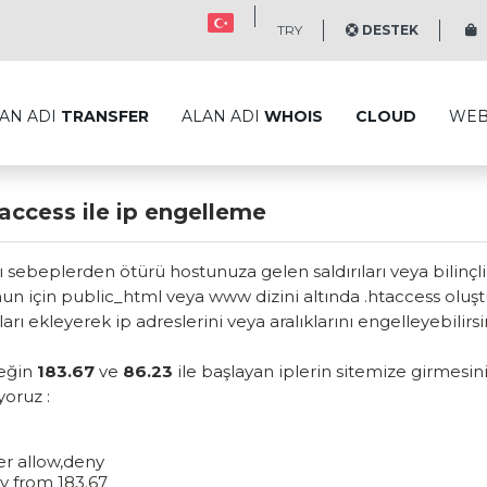
TRY
DESTEK
S
AN ADI
TRANSFER
ALAN ADI
WHOIS
CLOUD
WE
taccess ile ip engelleme
 sebeplerden ötürü hostunuza gelen saldırıları veya bilinçli 
n için public_html veya www dizini altında .htaccess oluştur
arı ekleyerek ip adreslerini veya aralıklarını engelleyebilirsi
eğin
183.67
ve
86.23
ile başlayan iplerin sitemize girmesin
yoruz :
er allow,deny
y from 183.67