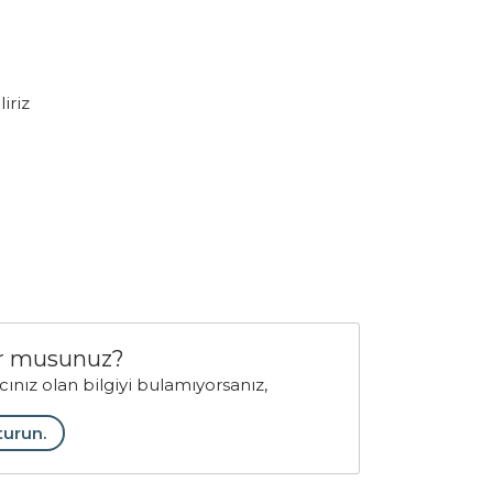
iriz
yor musunuz?
acınız olan bilgiyi bulamıyorsanız,
turun.