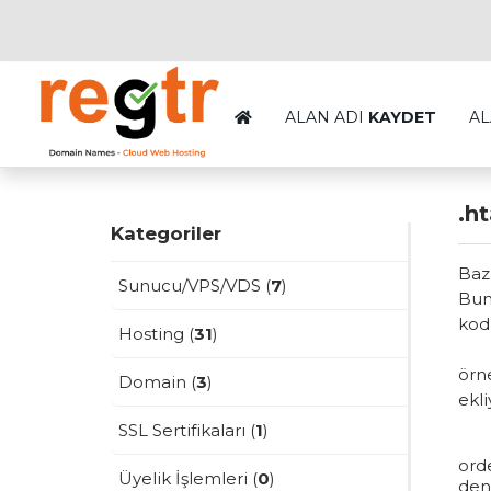
ALAN ADI
KAYDET
AL
.h
Kategoriler
Bazı
Sunucu/VPS/VDS (
7
)
Bunu
kodl
Hosting (
31
)
örn
Domain (
3
)
ekli
SSL Sertifikaları (
1
)
ord
Üyelik İşlemleri (
0
)
den