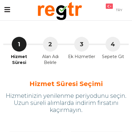
TRY
1
2
3
4
Hizmet
Alan Adı
Ek Hizmetler
Sepete Git
Süresi
Belirle
Hizmet Süresi Seçimi
Hizmetinizin yenilenme periyodunu seçin.
Uzun süreli alımlarda indirim fırsatını
kaçırmayın.