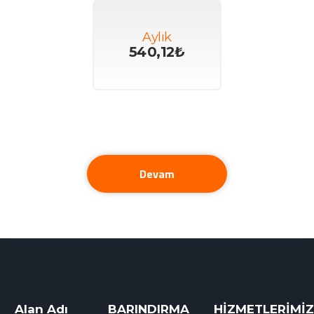
Aylık
540,12₺
Devam
Alan Adı
BARINDIRMA
HİZMETLERİMİZ