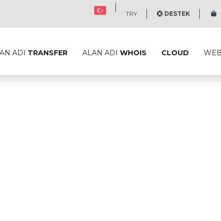
TRY
DESTEK
S
AN ADI
TRANSFER
ALAN ADI
WHOIS
CLOUD
WE