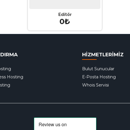
Editör
0₺
NDIRMA
HİZMETLERİMİZ
sting
Bulut Sunucular
ess Hosting
E-Posta Hosting
sting
Whois Servisi