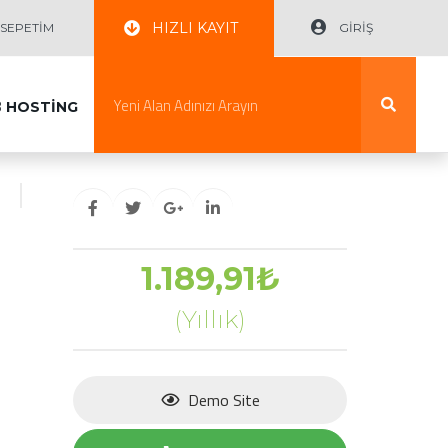
HIZLI KAYIT
EPETİM
GİRİŞ
B
HOSTİNG
1.189,91₺
(Yıllık)
Demo Site