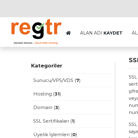
ALAN ADI
KAYDET
AL
SS
Kategoriler
SSL 
Sunucu/VPS/VDS (
7
)
sert
şifr
Hosting (
31
)
veya
numa
Domain (
3
)
num
SSL Sertifikaları (
1
)
SSL 
saye
Üyelik İşlemleri (
0
)