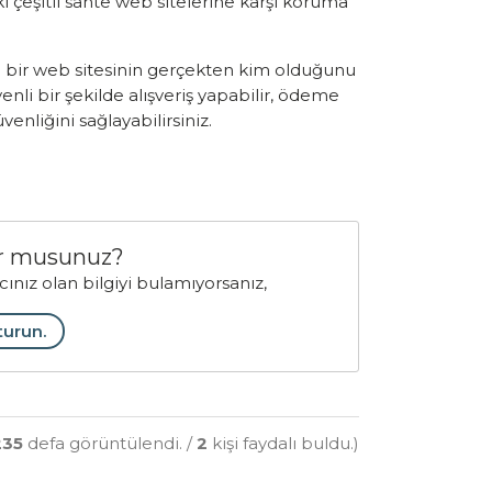
ki çeşitli sahte web sitelerine karşı koruma
 ve bir web sitesinin gerçekten kim olduğunu
enli bir şekilde alışveriş yapabilir, ödeme
venliğini sağlayabilirsiniz.
yor musunuz?
acınız olan bilgiyi bulamıyorsanız,
turun.
235
defa görüntülendi. /
2
kişi faydalı buldu.)