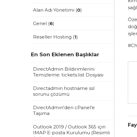
kim 
sağl
Alan Adı Yönetimi (
0
)
Özet
Genel (
6
)
doğr
işle
Reseller Hosting (
1
)
#Ch
En Son Eklenen Başlıklar
DirectAdmin Bildirimlerini
Temizleme: tickets.list Dosyası
Directadmin hostname ssl
sorunu çözümü
DirectAdmin'den cPanel'e
Taşıma
Fay
Outlook 2019 / Outlook 365 için
IMAP E-posta Kurulumu (Resimli