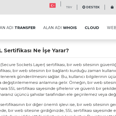
TRY
DESTEK
S
AN ADI
TRANSFER
ALAN ADI
WHOIS
CLOUD
WE
L Sertifikası Ne İşe Yarar?
(Secure Sockets Layer) sertifikası, bir web sitesinin güvenliğ
ifikası, bir web sitesinin bir bağlantı kurduğu zaman kullanıc
elenerek gönderilmesini sağlar. Bu, kullanıcı bilgilerinin ü
 değiştirilememesi anlamına gelir. Örneğin, bir web sitesine
ra SSL sertifikası sayesinde şifrelenir ve güvenli bir şekilde
aranız üçüncü şahıslar tarafından ele geçirilemez veya deği
sertifikasının bir diğer önemli işlevi ise, bir web sitesini
de, bir web sitesine girdiğinizde, SSL sertifikası sayesinde 