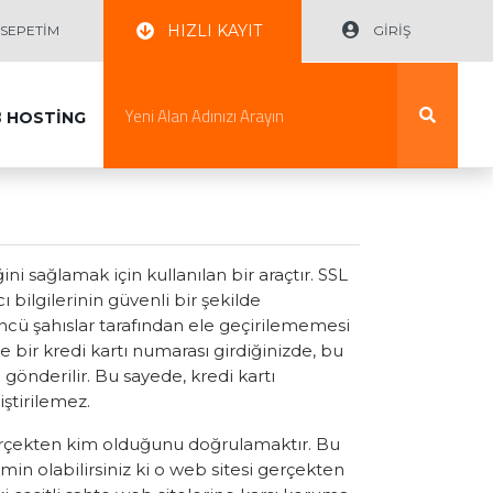
HIZLI KAYIT
EPETİM
GİRİŞ
B
HOSTİNG
ini sağlamak için kullanılan bir araçtır. SSL
ı bilgilerinin güvenli bir şekilde
çüncü şahıslar tarafından ele geçirilememesi
 bir kredi kartı numarası girdiğinizde, bu
 gönderilir. Bu sayede, kredi kartı
ştirilemez.
n gerçekten kim olduğunu doğrulamaktır. Bu
emin olabilirsiniz ki o web sitesi gerçekten