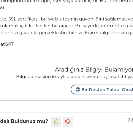
olduğunu iddia ettiği şirket veya kuruluştur. Bu, internette
ar.
le, SSL sertifikası, bir web sitesinin güvenliğini sağlamak
ulamak için kullanılan bir araçtır. Bu sayede, internette güv
mlerinizi güvenle gerçekleştirebilir ve kişisel bilgilerinizin gü
atGPT
Aradığınız Bilgiyi Bulamı
Bilgi bankasını detaylı olarak incelediniz, fakat ihtiy
Bir Destek Talebi Oluş
(
2
dalı Buldunuz mu?