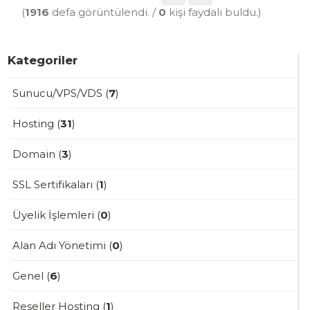
(
1916
defa görüntülendi. /
0
kişi faydalı buldu.)
Kategoriler
Sunucu/VPS/VDS (
7
)
Hosting (
31
)
Domain (
3
)
SSL Sertifikaları (
1
)
Üyelik İşlemleri (
0
)
Alan Adı Yönetimi (
0
)
Genel (
6
)
Reseller Hosting (
1
)