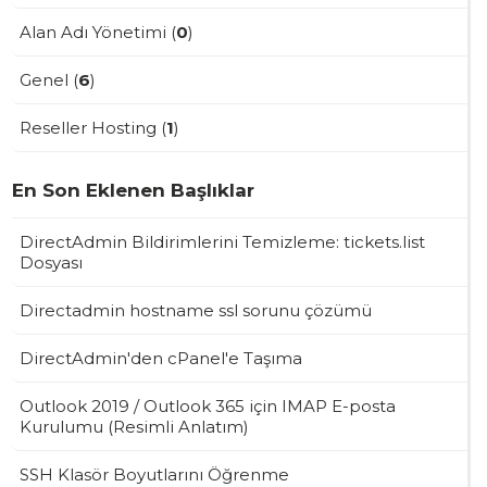
Alan Adı Yönetimi (
0
)
Genel (
6
)
Reseller Hosting (
1
)
En Son Eklenen Başlıklar
DirectAdmin Bildirimlerini Temizleme: tickets.list
Dosyası
Directadmin hostname ssl sorunu çözümü
DirectAdmin'den cPanel'e Taşıma
Outlook 2019 / Outlook 365 için IMAP E-posta
Kurulumu (Resimli Anlatım)
SSH Klasör Boyutlarını Öğrenme