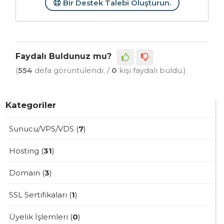
Bir Destek Talebi Oluşturun.
Faydalı Buldunuz mu?
(
554
defa görüntülendi. /
0
kişi faydalı buldu.)
Kategoriler
Sunucu/VPS/VDS (
7
)
Hosting (
31
)
Domain (
3
)
SSL Sertifikaları (
1
)
Üyelik İşlemleri (
0
)