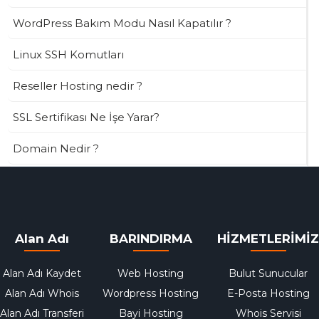
WordPress Bakım Modu Nasıl Kapatılır ?
Linux SSH Komutları
Reseller Hosting nedir ?
SSL Sertifikası Ne İşe Yarar?
Domain Nedir ?
Alan Adı
BARINDIRMA
HİZMETLERİMİZ
Alan Adı Kaydet
Web Hosting
Bulut Sunucular
Alan Adı Whois
Wordpress Hosting
E-Posta Hosting
Alan Adı Transferi
Bayi Hosting
Whois Servisi