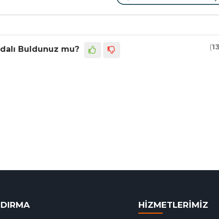
(
1
dalı Buldunuz mu?
NDIRMA
HİZMETLERİMİZ