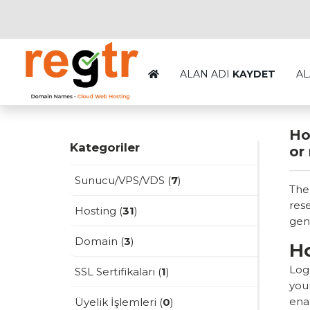
ALAN ADI
KAYDET
AL
Ho
Kategoriler
or
Sunucu/VPS/VDS (
7
)
The
res
Hosting (
31
)
gen
Domain (
3
)
H
Log
SSL Sertifikaları (
1
)
your
ena
Üyelik İşlemleri (
0
)