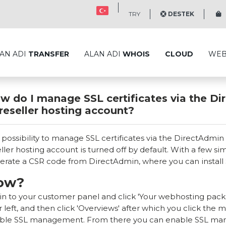
TRY
DESTEK
S
AN ADI
TRANSFER
ALAN ADI
WHOIS
CLOUD
WE
w do I manage SSL certificates via the D
 reseller hosting account?
 possibility to manage SSL certificates via the DirectAdmin
eller hosting account is turned off by default. With a few s
erate a CSR code from DirectAdmin, where you can install SS
ow?
in to your customer panel and click 'Your webhosting packa
 left, and then click 'Overviews' after which you click the 
ble SSL management. From there you can enable SSL ma