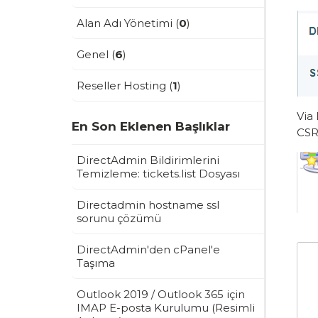
Alan Adı Yönetimi (
0
)
Genel (
6
)
Reseller Hosting (
1
)
Via 
En Son Eklenen Başlıklar
CSR 
DirectAdmin Bildirimlerini
Temizleme: tickets.list Dosyası
Directadmin hostname ssl
sorunu çözümü
DirectAdmin'den cPanel'e
Taşıma
Outlook 2019 / Outlook 365 için
IMAP E-posta Kurulumu (Resimli