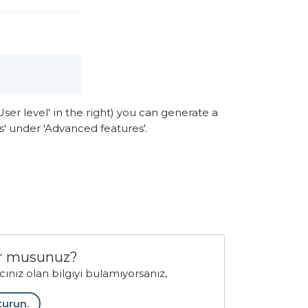
User level' in the right) you can generate a
es' under 'Advanced features'.
yor musunuz?
acınız olan bilgiyi bulamıyorsanız,
turun.