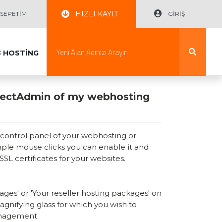
HIZLI KAYIT
EPETİM
GİRİŞ
B
HOSTİNG
irectAdmin of my webhosting
 control panel of your webhosting or
imple mouse clicks you can enable it and
L certificates for your websites.
ges' or 'Your reseller hosting packages' on
magnifying glass for which you wish to
nagement.