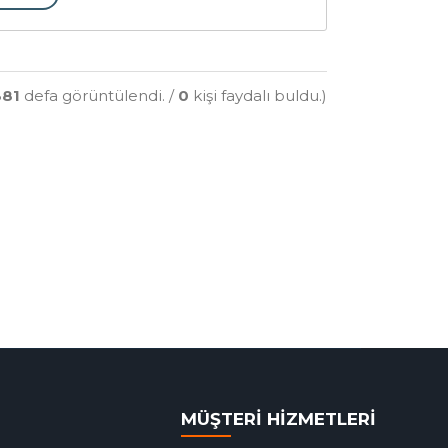
381
defa görüntülendi. /
0
kişi faydalı buldu.)
MÜŞTERİ HİZMETLERİ