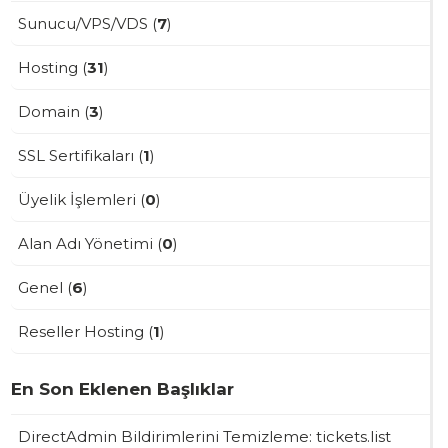
Sunucu/VPS/VDS (
7
)
Hosting (
31
)
Domain (
3
)
SSL Sertifikaları (
1
)
Üyelik İşlemleri (
0
)
Alan Adı Yönetimi (
0
)
Genel (
6
)
Reseller Hosting (
1
)
En Son Eklenen Başlıklar
DirectAdmin Bildirimlerini Temizleme: tickets.list