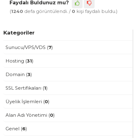
Faydalı Buldunuz mu?
(
1240
defa görüntülendi. /
0
kişi faydalı buldu.)
Kategoriler
Sunucu/VPS/VDS (
7
)
Hosting (
31
)
Domain (
3
)
SSL Sertifikaları (
1
)
Üyelik İşlemleri (
0
)
Alan Adı Yönetimi (
0
)
Genel (
6
)