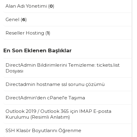
Alan Adı Yönetimi (
0
)
Genel (
6
)
Reseller Hosting (
1
)
En Son Eklenen Başlıklar
DirectAdmin Bildirimlerini Temizleme: tickets.list
Dosyası
Directadmin hostname ssl sorunu çözümü
DirectAdmin'den cPanel'e Taşıma
Outlook 2019 / Outlook 365 için IMAP E-posta
Kurulumu (Resimli Anlatım)
SSH Klasör Boyutlarını Öğrenme