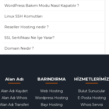
WordPress Bakım Modu Nasıl Kapatılır ?
Linux SSH Komutları
Reseller Hosting nedir ?
SSL Sertifikası Ne İşe Yarar?
Domain Nedir ?
Alan Adı
BARINDIRMA
HİZMETLERİMİZ
Alan Adı Kaydet
Web Hosting
Bulut Sunucular
Alan Adı Whois
Wordpress Hosting
E-Posta Hosting
Alan Adı Transferi
Bayi Hosting
Whois Servisi